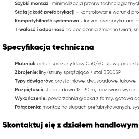
Szybki montaż
i minimalizacja przerw technologicznyc
Stała jakość prefabrykacji
– kontrolowane warunki prod
Kompatybilność systemowa
z innymi prefabrykatami 
Trwałość i odporność
na obciążenia zmienne (wiatr, śni
Specyfikacja techniczna
Materiał:
beton sprężony klasy C50/60 lub wg projektu
Zbrojenie:
liny/struny sprężające + stal B500SP.
Typy dźwigarów:
prostoliniowe, dwuspadowe, łukowe –
Rozpiętości:
standardowo 12–30 m, możliwość wykona
Wykończenie:
powierzchnia gładka z formy, gotowa d
Połączenia:
montaż na słupach prefabrykowanych, syst
Skontaktuj się z działem handlowym