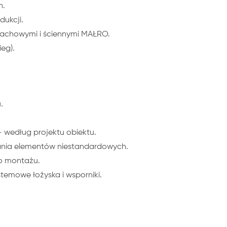
h.
ukcji.
dachowymi i ściennymi MAŁRO.
eg).
.
 według projektu obiektu.
nia elementów niestandardowych.
o montażu.
emowe łożyska i wsporniki.