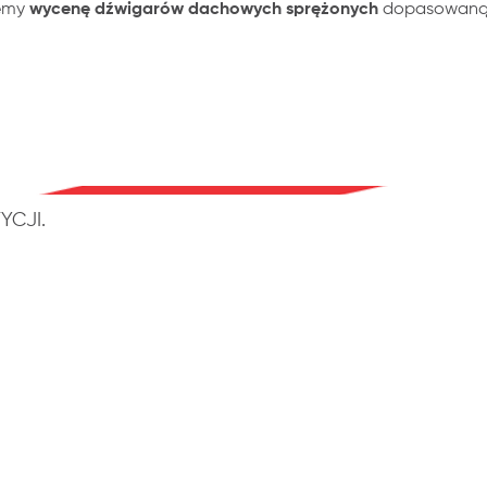
jemy
wycenę dźwigarów dachowych sprężonych
dopasowaną d
YCJI.