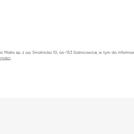
ałro sp. z o.o. Smolnicka 10, 44-153 Sośnicowice, w tym do informow
tności
.