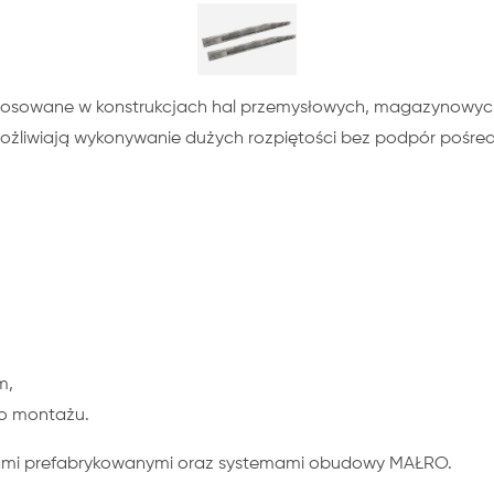
sowane w konstrukcjach hal przemysłowych, magazynowych i l
możliwiają wykonywanie dużych rozpiętości bez podpór pośred
m,
go montażu.
upami prefabrykowanymi oraz systemami obudowy MAŁRO.