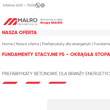
Skip to content
Infolinia 6:00 – 15:00
NASZA OFERTA
Home
|
Nasza oferta
|
Prefabrykaty dla energetyki
|
Fundamen
FUNDAMENTY STACYJNE FS – OKRĄGŁA STOPA
PREFABRYKATY BETONOWE DLA BRANŻY ENERGETYCZ