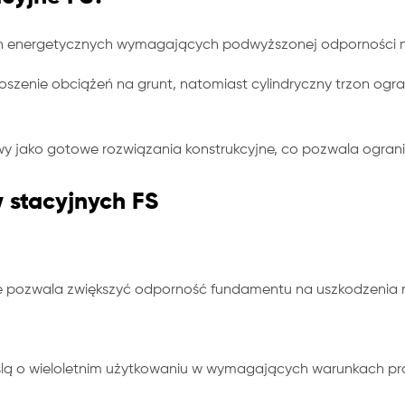
h energetycznych wymagających podwyższonej odporności me
zenie obciążeń na grunt, natomiast cylindryczny trzon ogr
wy jako gotowe rozwiązania konstrukcyjne, co pozwala ogran
 stacyjnych FS
onie pozwala zwiększyć odporność fundamentu na uszkodzenia
lą o wieloletnim użytkowaniu w wymagających warunkach pr